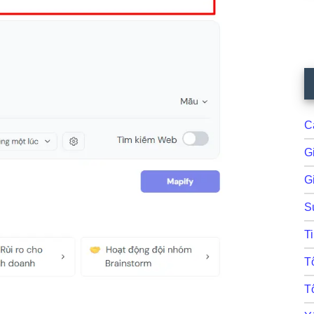
C
G
Gi
S
T
T
T