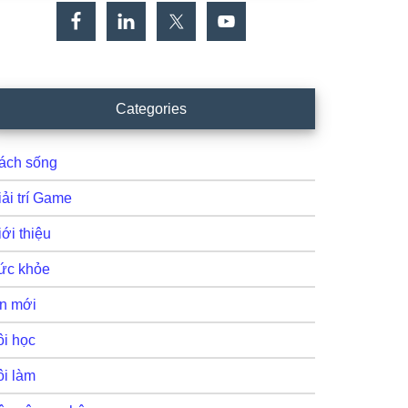
Categories
ách sống
iải trí Game
ới thiệu
ức khỏe
in mới
ôi học
ôi làm