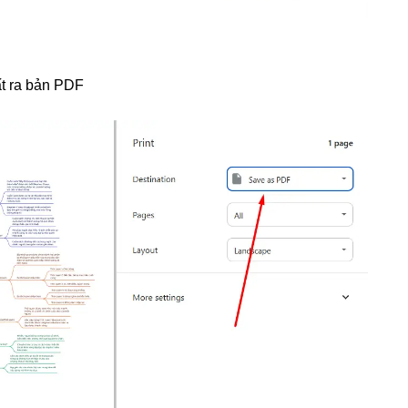
ất ra bản PDF