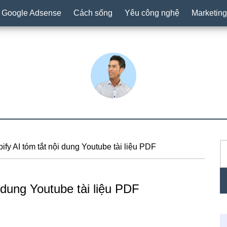
ừ Google Adsense
Cách sống
Yêu công nghệ
Marketing
T
P
y AI tóm tắt nội dung Youtube tài liệu PDF
ki
S
 dung Youtube tài liệu PDF