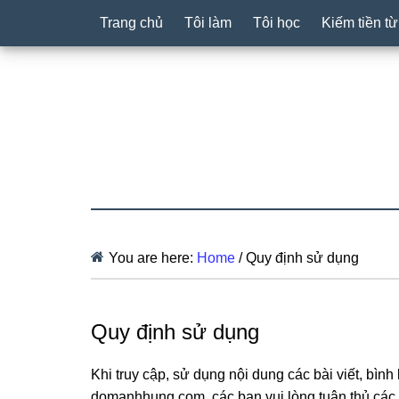
Trang chủ
Tôi làm
Tôi học
Kiếm tiền t
You are here:
Home
/
Quy định sử dụng
Quy định sử dụng
Khi truy cập, sử dụng nội dung các bài viết, bình 
domanhhung.com, các bạn vui lòng tuân thủ các 