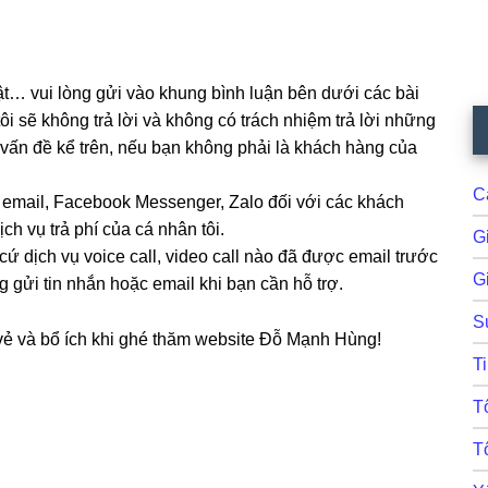
uật… vui lòng gửi vào khung bình luận bên dưới các bài
ôi sẽ không trả lời và không có trách nhiệm trả lời những
c vấn đề kể trên, nếu bạn không phải là khách hàng của
C
a email, Facebook Messenger, Zalo đối với các khách
h vụ trả phí của cá nhân tôi.
G
 cứ dịch vụ voice call, video call nào đã được email trước
Gi
ng gửi tin nhắn hoặc email khi bạn cần hỗ trợ.
S
 vẻ và bổ ích khi ghé thăm website Đỗ Mạnh Hùng!
T
T
T