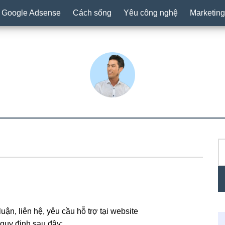
ừ Google Adsense
Cách sống
Yêu công nghệ
Marketing
T
P
ki
S
luận, liên hệ, yêu cầu hỗ trợ tại website
quy định sau đây: