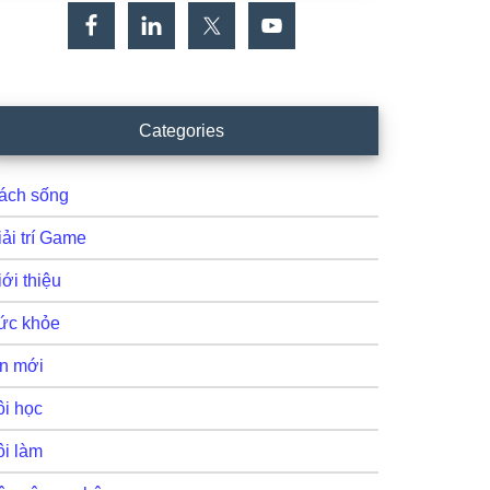
Categories
ách sống
iải trí Game
ới thiệu
ức khỏe
in mới
ôi học
ôi làm