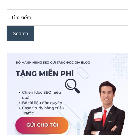
Tìm
Primary
kiếm...
Sidebar