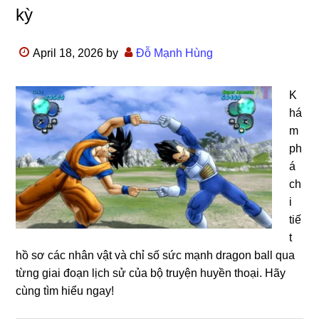
kỳ
April 18, 2026
by
Đỗ Mạnh Hùng
K
há
m
ph
á
ch
i
tiế
t
hồ sơ các nhân vật và chỉ số sức mạnh dragon ball qua
từng giai đoạn lịch sử của bộ truyện huyền thoại. Hãy
cùng tìm hiểu ngay!