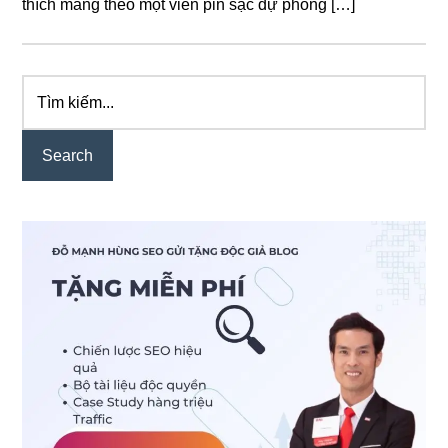
thích mang theo một viên pin sạc dự phòng […]
Tìm
Primary
kiếm...
Sidebar