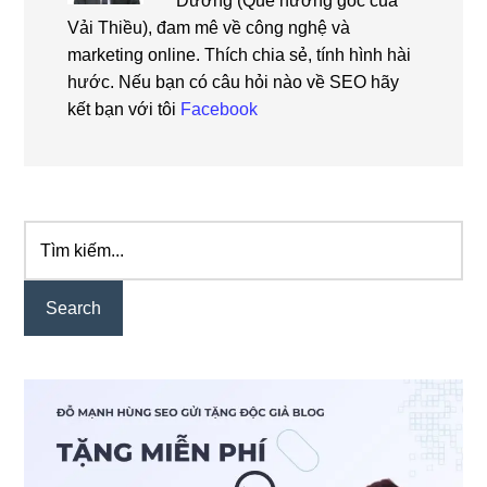
Dương (Quê hương gốc của
Vải Thiều), đam mê về công nghệ và
marketing online. Thích chia sẻ, tính hình hài
hước. Nếu bạn có câu hỏi nào về SEO hãy
kết bạn với tôi
Facebook
Tìm
Primary
kiếm...
Sidebar