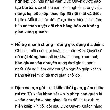
nghiệp:
Đội ngũ nhân viên Đức Quyết được
đào
tạo bài bản
, có nhiều năm kinh nghiệm trong việc
nâng, hạ, bốc xếp, tháo lắp đồ nội thất và thiết
bị lớn
. Mỗi thao tác đều được thực hiện tỉ mỉ, đảm
bảo
an toàn tuyệt đối cho hàng hóa và không
gian xung quanh
.
Hỗ trợ nhanh chóng – đúng giờ, đúng địa điểm:
Chỉ cần một cuộc gọi hoặc tin nhắn, Đức Quyết sẽ
có mặt đúng hẹn
, hỗ trợ khách hàng
khảo sát,
báo giá và vận chuyển
trong thời gian nhanh
nhất. Đội ngũ làm việc chuyên nghiệp giúp khách
hàng tiết kiệm tối đa thời gian chờ đợi.
Dịch vụ trọn gói – tiết kiệm thời gian, giảm thiểu
rủi ro:
Từ khâu
khảo sát – xin phép ban quản lý
– vận chuyển – bàn giao
, tất cả đều được thực
hiện khép kín bởi đội ngũ Đức Quyết. Khách hàng