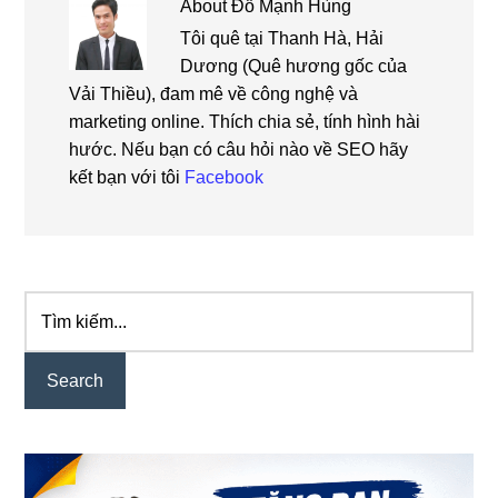
About
Đỗ Mạnh Hùng
Tôi quê tại Thanh Hà, Hải
Dương (Quê hương gốc của
Vải Thiều), đam mê về công nghệ và
marketing online. Thích chia sẻ, tính hình hài
hước. Nếu bạn có câu hỏi nào về SEO hãy
kết bạn với tôi
Facebook
Tìm
Primary
kiếm...
Sidebar