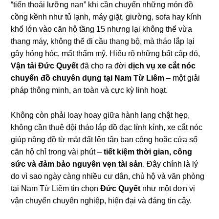
“tiến thoái lưỡng nan” khi cần chuyển những món đồ
cồng kềnh như tủ lạnh, máy giặt, giường, sofa hay kính
khổ lớn vào căn hộ tầng 15 nhưng lại không thể vừa
thang máy, không thể đi cầu thang bộ, mà tháo lắp lại
gây hỏng hóc, mất thẩm mỹ. Hiểu rõ những bất cập đó,
Vận tải Đức Quyết
đã cho ra đời
dịch vụ xe cắt nóc
chuyển đồ chuyên dụng tại Nam Từ Liêm
– một giải
pháp thông minh, an toàn và cực kỳ linh hoạt.
Không còn phải loay hoay giữa hành lang chật hẹp,
không cần thuê đội tháo lắp đồ đạc lỉnh kỉnh, xe cắt nóc
giúp nâng đồ từ mặt đất lên tận ban công hoặc cửa sổ
căn hộ chỉ trong vài phút –
tiết kiệm thời gian, công
sức và đảm bảo nguyên vẹn tài sản
. Đây chính là lý
do vì sao ngày càng nhiều cư dân, chủ hộ và văn phòng
tại Nam Từ Liêm tin chọn
Đức Quyết
như một đơn vị
vận chuyển chuyên nghiệp, hiện đại và đáng tin cậy.