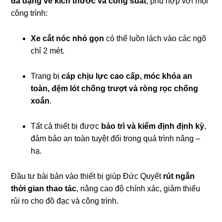
đa dạng về kích thước và công suất
, phù hợp với mọi
công trình:
Xe cắt nóc nhỏ gọn
có thể luồn lách vào các ngõ
chỉ 2 mét.
Trang bị
cáp chịu lực cao cấp, móc khóa an
toàn, đệm lót chống trượt và ròng rọc chống
xoắn
.
Tất cả thiết bị được
bảo trì và kiểm định định kỳ
,
đảm bảo an toàn tuyệt đối trong quá trình nâng –
hạ.
Đầu tư bài bản vào thiết bị giúp Đức Quyết
rút ngắn
thời gian thao tác
, nâng cao độ chính xác, giảm thiểu
rủi ro cho đồ đạc và công trình.