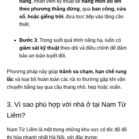
nâng
, nhân viên kỹ thuật sẽ
nâng món đồ lên
theo phương thẳng đứng
, qua
ban công, cửa
sổ, hoặc giếng trời
, đưa trực tiếp vào tầng cần
thiết.
Bước 3
: Trong suốt quá trình nâng hạ, luôn có
giám sát kỹ thuật
theo dõi và điều chỉnh để đảm
bảo an toàn tuyệt đối.
Phương pháp này giúp
tránh va chạm, hạn chế rung
lắc
và loại bỏ hoàn toàn các rủi ro thường gặp khi vận
chuyển bằng tay qua cầu thang nhỏ, hẹp hoặc xoắn.
3. Vì sao phù hợp với nhà ở tại Nam Từ
Liêm?
Nam Từ Liêm là một trong những khu vực có tốc độ đô
thị hóa nhanh nhất Hà Nội, với đặc trưng: