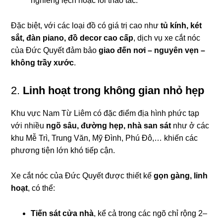
nghiêng lệch hoặc lỗi thao tác.
Đặc biệt, với các loại đồ có giá trị cao như
tủ kính, két
sắt, đàn piano, đồ decor cao cấp
, dịch vụ xe cắt nóc
của Đức Quyết đảm bảo
giao đến nơi – nguyên vẹn –
không trầy xước
.
2.
Linh hoạt trong không gian nhỏ hẹp
Khu vực Nam Từ Liêm có đặc điểm địa hình phức tạp
với nhiều
ngõ sâu, đường hẹp, nhà san sát
như ở các
khu Mễ Trì, Trung Văn, Mỹ Đình, Phú Đô,… khiến các
phương tiện lớn khó tiếp cận.
Xe cắt nóc của Đức Quyết được thiết kế
gọn gàng, linh
hoạt
, có thể:
Tiến sát cửa nhà
, kể cả trong các ngõ chỉ rộng 2–