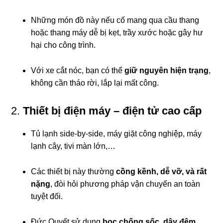
Những món đồ này nếu cố mang qua cầu thang
hoặc thang máy dễ bị kẹt, trầy xước hoặc gây hư
hại cho công trình.
Với xe cắt nóc, bạn có thể
giữ nguyên hiện trạng
,
không cần tháo rời, lắp lại mất công.
2.
Thiết bị điện máy – điện tử cao cấp
Tủ lạnh side-by-side, máy giặt công nghiệp, máy
lạnh cây, tivi màn lớn,…
Các thiết bị này thường
cồng kềnh, dễ vỡ, và rất
nặng
, đòi hỏi phương pháp vận chuyển an toàn
tuyệt đối.
Đức Quyết sử dụng
bọc chống sốc, dây đệm,