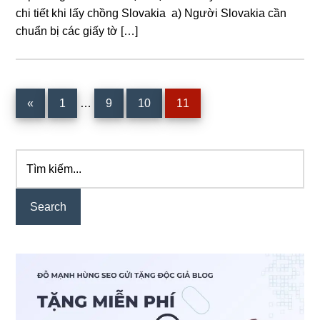
chi tiết khi lấy chồng Slovakia a) Người Slovakia cần
chuẩn bị các giấy tờ […]
Interim
Page
Page
Page
Page
«
1
…
9
10
11
pages
omitted
Tìm
Primary
kiếm...
Sidebar