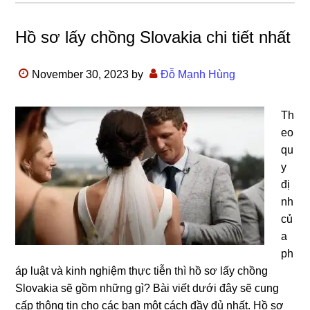
Hồ sơ lấy chồng Slovakia chi tiết nhất
November 30, 2023
by
Đỗ Mạnh Hùng
Th
eo
qu
y
đị
nh
củ
a
ph
áp luật và kinh nghiệm thực tiễn thì hồ sơ lấy chồng
Slovakia sẽ gồm những gì? Bài viết dưới đây sẽ cung
cấp thông tin cho các bạn một cách đầy đủ nhất. Hồ sơ