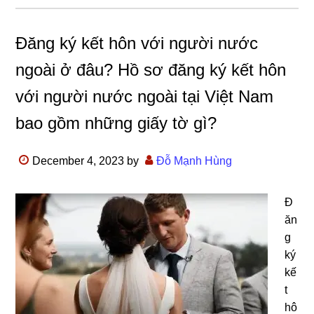
Đăng ký kết hôn với người nước
ngoài ở đâu? Hồ sơ đăng ký kết hôn
với người nước ngoài tại Việt Nam
bao gồm những giấy tờ gì?
December 4, 2023
by
Đỗ Mạnh Hùng
Đ
ăn
g
ký
kế
t
hô