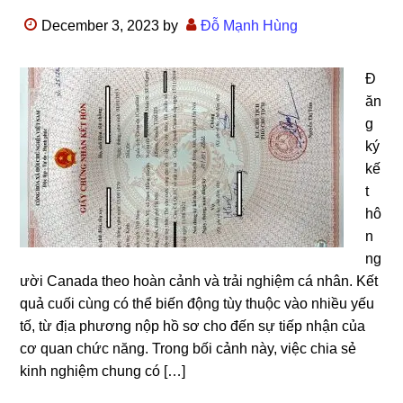
December 3, 2023
by
Đỗ Mạnh Hùng
Đ
ăn
g
ký
kế
t
hô
n
ng
ười Canada theo hoàn cảnh và trải nghiệm cá nhân. Kết
quả cuối cùng có thể biến động tùy thuộc vào nhiều yếu
tố, từ địa phương nộp hồ sơ cho đến sự tiếp nhận của
cơ quan chức năng. Trong bối cảnh này, việc chia sẻ
kinh nghiệm chung có […]