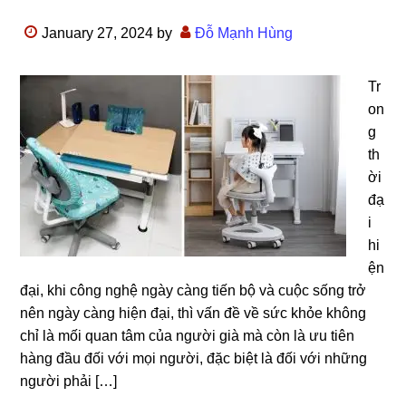
January 27, 2024
by
Đỗ Mạnh Hùng
Tr
on
g
th
ời
đạ
i
hi
ện
đại, khi công nghệ ngày càng tiến bộ và cuộc sống trở
nên ngày càng hiện đại, thì vấn đề về sức khỏe không
chỉ là mối quan tâm của người già mà còn là ưu tiên
hàng đầu đối với mọi người, đặc biệt là đối với những
người phải […]