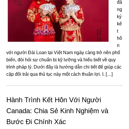
đă
ng
ký
kế
t
hô
n
với người Đài Loan tại Việt Nam ngày càng trở nên phổ
biến, đòi hỏi sự chuẩn bị kỹ lưỡng và hiểu biết về quy
trình pháp lý. Dưới đây là hướng dẫn chi tiết để giúp các
cặp đôi trải qua thủ tục này một cách thuận lợi. I. […]
Hành Trình Kết Hôn Với Người
Canada: Chia Sẻ Kinh Nghiệm và
Bước Đi Chính Xác