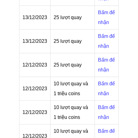
Bấm để
13/12/2023
25 lượt quay
nhận
Bấm để
13/12/2023
25 lượt quay
nhận
Bấm để
12/12/2023
25 lượt quay
nhận
10 lượt quay và
Bấm để
12/12/2023
1 triệu coins
nhận
10 lượt quay và
Bấm để
12/12/2023
1 triệu coins
nhận
10 lượt quay và
Bấm để
12/12/2023