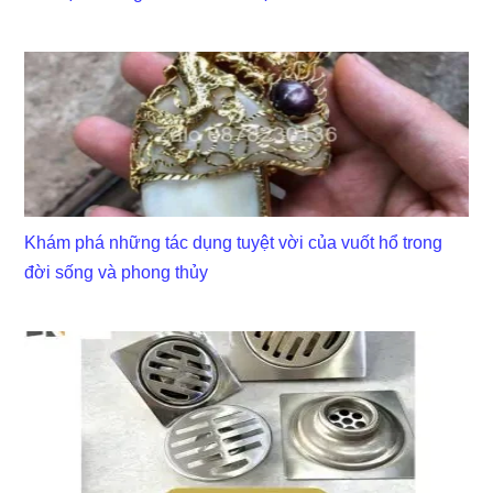
Khám phá những tác dụng tuyệt vời của vuốt hổ trong
đời sống và phong thủy