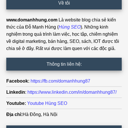
Footer
Về tôi
www.domanhhung.com
Là website blog chia sẻ kiến
thức của Đỗ Mạnh Hùng (
Hùng SEO
). Những kinh
nghiệm trong quá trình làm việc, học tập, chiêm nghiệm
về digital marketing, bán hàng, SEO, sách, IOT được tôi
chia sẻ ở đây. Rất vui được làm quen với các độc giả.
Thông tin liên hệ:
Facebook:
https://fb.com/domanhhung87
Linkedin
:
https://www.linkedin.com/in/domanhhung87/
Youtube:
Youtube Hùng SEO
Địa chỉ:
Hà Đông, Hà Nội