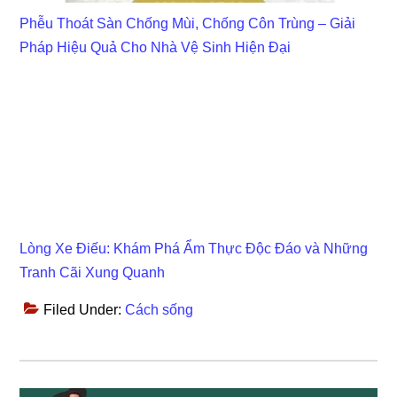
Phễu Thoát Sàn Chống Mùi, Chống Côn Trùng – Giải
Pháp Hiệu Quả Cho Nhà Vệ Sinh Hiện Đại
Lòng Xe Điếu: Khám Phá Ẩm Thực Độc Đáo và Những
Tranh Cãi Xung Quanh
Filed Under:
Cách sống