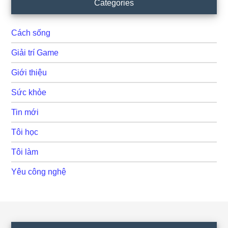
Categories
Cách sống
Giải trí Game
Giới thiệu
Sức khỏe
Tin mới
Tôi học
Tôi làm
Yêu công nghệ