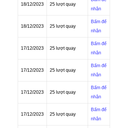
18/12/2023
25 lượt quay
nhận
Bấm để
18/12/2023
25 lượt quay
nhận
Bấm để
17/12/2023
25 lượt quay
nhận
Bấm để
17/12/2023
25 lượt quay
nhận
Bấm để
17/12/2023
25 lượt quay
nhận
Bấm để
17/12/2023
25 lượt quay
nhận