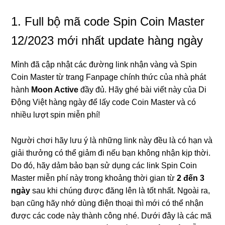
1. Full bộ mã code Spin Coin Master
12/2023 mới nhất update hàng ngày
Mình đã cập nhật các đường link nhận vàng và Spin
Coin Master từ trang Fanpage chính thức của nhà phát
hành
Moon Active
đầy đủ. Hãy ghé bài viết này của Di
Động Việt hàng ngày để lấy code Coin Master và có
nhiều lượt spin miễn phí!
Người chơi hãy lưu ý là những link này đều là có hạn và
giải thưởng có thể giảm đi nếu bạn không nhận kịp thời.
Do đó, hãy dảm bảo bạn sử dụng các link Spin Coin
Master miễn phí này trong khoảng thời gian từ
2 đến 3
ngày
sau khi chúng được đăng lên là tốt nhất. Ngoài ra,
bạn cũng hãy nhớ dùng điện thoại thì mới có thể nhận
được các code này thành công nhé. Dưới đây là các mã