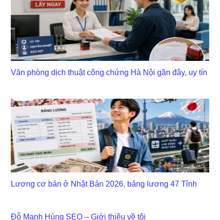
Văn phòng dịch thuật công chứng Hà Nội gần đây, uy tín
Lương cơ bản ở Nhật Bản 2026, bảng lương 47 Tỉnh
Đỗ Mạnh Hùng SEO – Giới thiệu về tôi