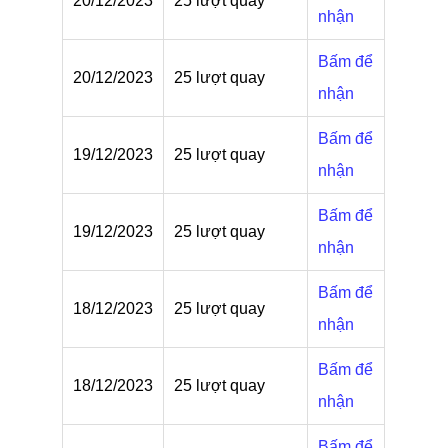
20/12/2023
25 lượt quay
nhận
Bấm để
20/12/2023
25 lượt quay
nhận
Bấm để
19/12/2023
25 lượt quay
nhận
Bấm để
19/12/2023
25 lượt quay
nhận
Bấm để
18/12/2023
25 lượt quay
nhận
Bấm để
18/12/2023
25 lượt quay
nhận
Bấm để