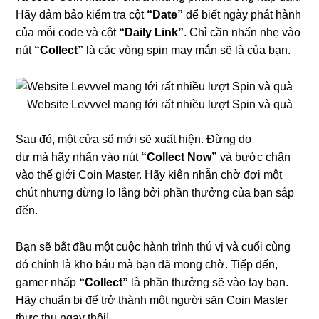
Hãy đảm bảo kiểm tra cột
“Date”
để biết ngày phát hành
của mỗi code và cột
“Daily Link”
. Chỉ cần nhấn nhẹ vào
nút
“Collect”
là các vòng spin may mắn sẽ là của bạn.
Website Levvvel mang tới rất nhiều lượt Spin và quà
Sau đó, một cửa sổ mới sẽ xuất hiện. Đừng do
dự mà hãy nhấn vào nút
“Collect Now”
và bước chân
vào thế giới Coin Master. Hãy kiên nhẫn chờ đợi một
chút nhưng đừng lo lắng bởi phần thưởng của bạn sắp
đến.
Bạn sẽ bắt đầu một cuộc hành trình thú vị và cuối cùng
đó chính là kho báu mà bạn đã mong chờ. Tiếp đến,
gamer nhấp
“Collect”
là phần thưởng sẽ vào tay bạn.
Hãy chuẩn bị để trở thành một người săn Coin Master
thực thụ ngay thôi!