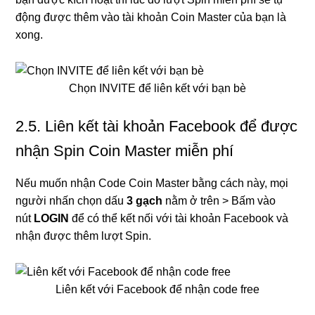
động được thêm vào tài khoản Coin Master của bạn là
xong.
Chọn INVITE để liên kết với bạn bè
2.5. Liên kết tài khoản Facebook để được
nhận Spin Coin Master miễn phí
Nếu muốn nhận Code Coin Master bằng cách này, mọi
người nhấn chọn dấu
3 gạch
nằm ở trên > Bấm vào
nút
LOGIN
để có thể kết nối với tài khoản Facebook và
nhận được thêm lượt Spin.
Liên kết với Facebook để nhận code free